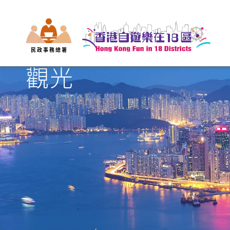
民 政 事 務 總 署
觀光