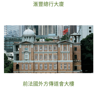
滙豐總行大廈
前法國外方傳道會大樓