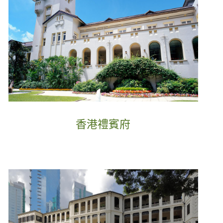
香港禮賓府