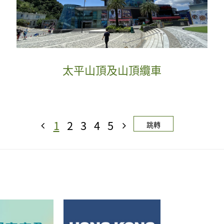
太平山頂及山頂纜車
1
2
3
4
5
跳轉