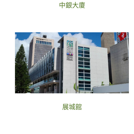
中銀大廈
展城館