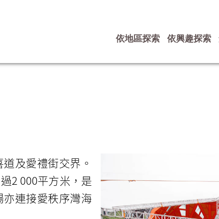
依地區探索
依興趣探索
喜道及愛禮街交界。
超過
2 000平方米
，是
場亦連接愛秩序灣海