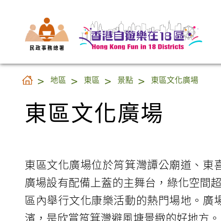
民 政 事 務 總 署
東區文化廣場
地區
東區
景點
東區文化廣場
東區文化廣場
東區文化廣場位於筲箕灣譚公廟道、東
廣場設有配備上蓋的主舞台，綠化空間
區內舉行文化康樂活動的熱門場地。廣
濱，是欣賞筲箕灣避風塘景緻的好地方。