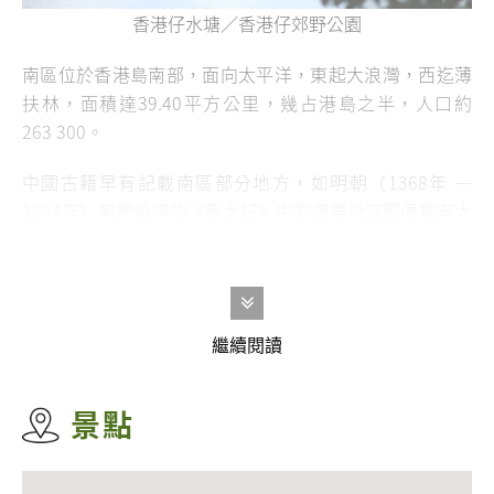
香港仔水塘／香港仔郊野公園
南區位於香港島南部，面向太平洋，東起大浪灣，西迄薄
扶林，面積達39.40平方公里，幾占港島之半，人口約
263 300
。
中國古籍早有記載南區部分地方，如明朝（1368年 —
1644年）郭棐編撰的《粵大記》中的廣東沿海圖便載有大
潭、赤柱、舂磑（即舂坎角）等地名，可見當時已有相當
人口於南區聚居。
由於南區平地少，從前居民多以捕魚為業，並於赤柱、香
繼續閱讀
港仔、鴨脷洲等沿海地區聚居。隨著香港經濟邁向工業化
和商業化，傳統的漁業日漸式微，上世紀70至90年代期
間，黃竹坑是香港的其中一個主要輕工業區。
景點
今天，南區已蛻變為集工商貿、科技與消閒於一身的地
方，特色景點包括
數碼港
、
赤柱廣場及美利樓
、
赤柱及其