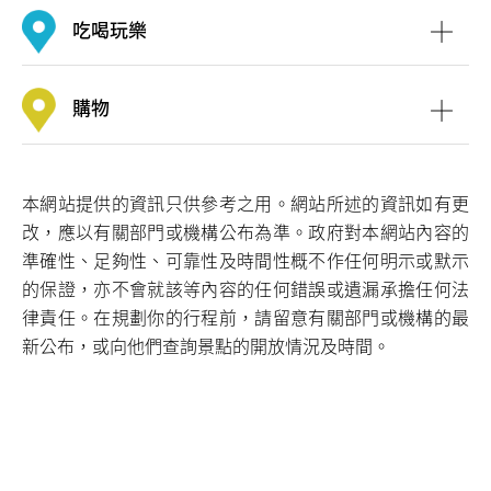
吃喝玩樂
購物
本網站提供的資訊只供參考之用。網站所述的資訊如有更
南區文學徑
改，應以有關部門或機構公布為準。政府對本網站內容的
準確性、足夠性、可靠性及時間性概不作任何明示或默示
南區的自然風景秀麗，除了有
深水灣
、
淺水灣
、石澳等著
的保證，亦不會就該等內容的任何錯誤或遺漏承擔任何法
名泳灘外，
大潭郊野公園
、
薄扶林郊野公園及薄扶林水塘
律責任。在規劃你的行程前，請留意有關部門或機構的最
等四季不同的景色，亦吸引大量郊遊人士。此外，區內也
新公布，或向他們查詢景點的開放情況及時間。
有不少早期發展的印記，例如
伯大尼修院
、
舊赤柱警署
，
和原名「杜格拉斯堡」的
大學堂
等，而
南區文學徑
更記錄
了5位中國近代文壇巨擘在南區留下的足跡。