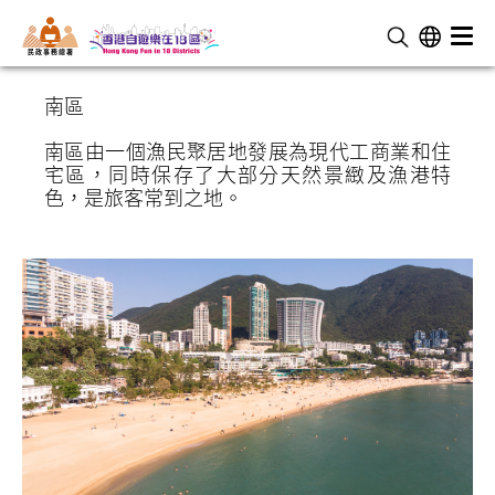
民 政 事 務 總 署
南區
南區由一個漁民聚居地發展為現代工商業和住
宅區，同時保存了大部分天然景緻及漁港特
色，是旅客常到之地。