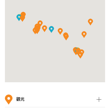
市集
、
海洋公園
等。在
香港仔避風塘
和
香港仔港灣
一帶，
仍有不少漁船在此停泊，加上有一個興旺的海鮮市場，處
處洋溢漁港風情。
伯大尼修院
觀光