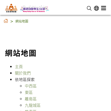
民 政 事 務 總 署
網站地圖
網站地圖
網站地圖
主頁
關於我們
依地區探索
中西區
東區
離島區
九龍城區