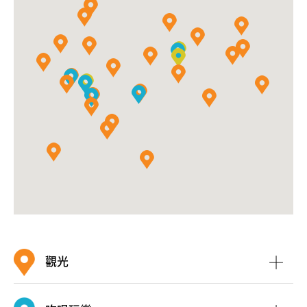
景賢里
觀光