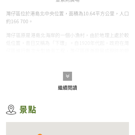
灣仔區位於港島北中央位置，面積為10.64平方公里，人口
約
166 700
。
灣仔區原是港島北海岸的一個小漁村，由於地理上處於較
低位置，昔日又稱為「下環」。自1920年代起，政府在灣
仔區進行數次大型填海工程，灣仔區逐漸發展成現時的規
模。1972年，銅鑼灣至紅磡的海底隧道落成通車，灣仔區
成為連接港島與九龍的主要通道，也是貫通港島東西南北
交通的樞紐。
繼續閱讀
時至今日，灣仔區已演變為繁盛的商業、展覽及購物中
心，矗立著多座世界知名的商業大厦及摩天大樓，其中有
香港會議展覽中心
、
中環廣場
及
時代廣場
等地標。除了新
景點
穎的建築外，灣仔區還保存了不少歷史建築和設施，包括
景賢里
、
銅鑼灣天后廟
、
怡和午炮
等，充分展現該區新舊
交融的特色。