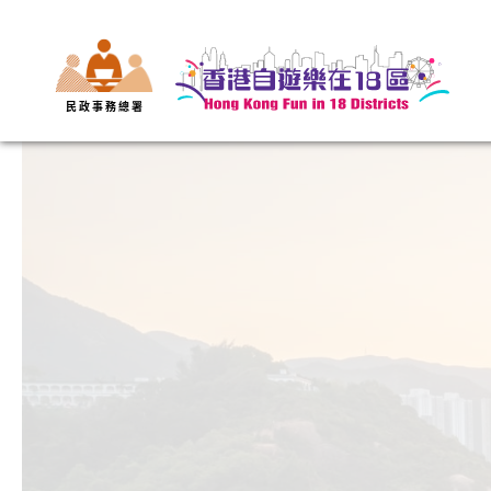
民 政 事 務 總 署