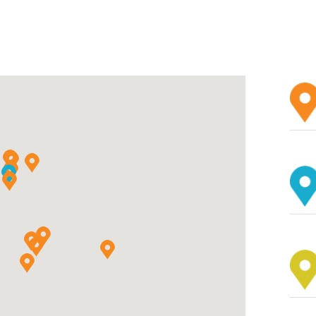
葛
香港主要工業中心之一。太古船塢和太古糖廠
區內康樂設施完善，著名景點有
油街實現
、
香