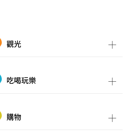
觀光
量洪號滅火輪展覽館
吃喝玩樂
更在區內興建了重要的工業綜合建築物，並
購物
港電影資料館
及
東區旅遊徑
等。