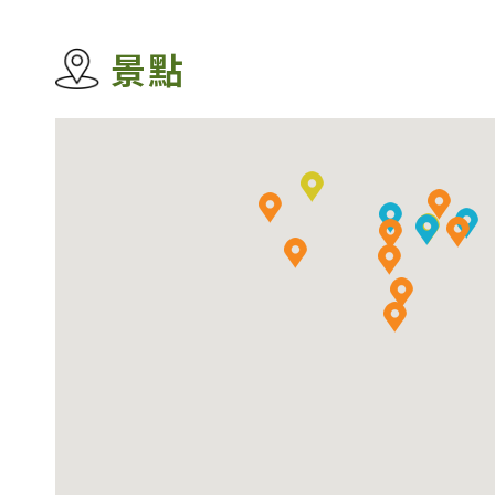
景點
筲箕灣譚公廟
接近19世紀末時，鰂魚涌逐漸發展成為
將該地區發展成自給自足的生活區。
東區現已演變成為繁華的住宅及商業區，