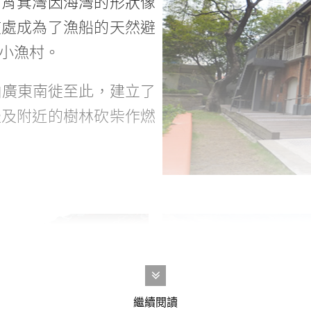
，筲箕灣因海灣的形狀像
該處成為了漁船的天然避
小漁村。
由廣東南徙至此，建立了
邊及附近的樹林砍柴作燃
繼續閱讀