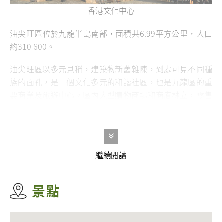
香港文化中心
油尖旺區位於九龍半島南部，面積共6.99平方公里，人口
約
310 600
。
油尖旺區以多元見稱，建築物新舊雜陳，到處可見不同種
族的面孔，是一個文化多元的和諧社區，也是九龍區的重
要商業及旅遊中心。區內大型購物商場和商廈林立，零售
商店、食肆及酒店一應俱全，人流暢旺，處處展現出都市
繁華與活力的一面。此外，區內不少特色街道和傳統的舊
式市場，更是遊客訪港必到之地，也是本地居民假日消閒
購物的好去處。區內著名的購物消閒熱點有
海港城
、
朗豪
繼續閱讀
坊
、
廟街夜市
、
彌敦道
、
通菜街(女人街)
等。
油尖旺區也是香港藝術與歷史文化的寶庫。區內除了有
香
景點
港文化中心
、
香港藝術館
、
香港歷史博物館
及
西九文化區
等多個文娛設施外，也有多幢歷史建築和法定古蹟，包括
前九龍英童學校
、
前九廣鐵路鐘樓
、
前水警總部
、
雷生春