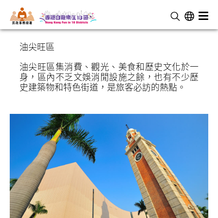
民 政 事 務 總 署
油尖旺區
油尖旺區集消費、觀光、美食和歷史文化於一
身，區內不乏文娛消閒設施之餘，也有不少歷
史建築物和特色街道，是旅客必訪的熱點。