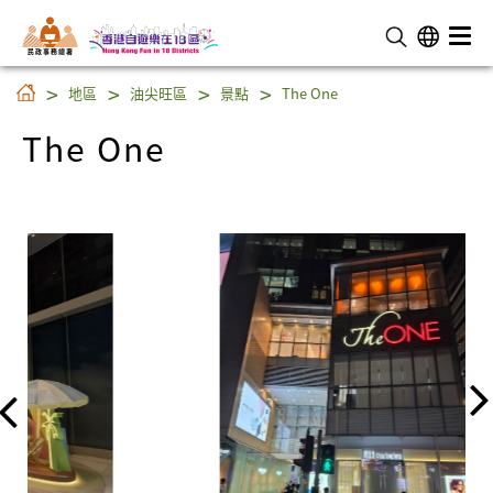
民 政 事 務 總 署
The One
地區
油尖旺區
景點
The One
The One