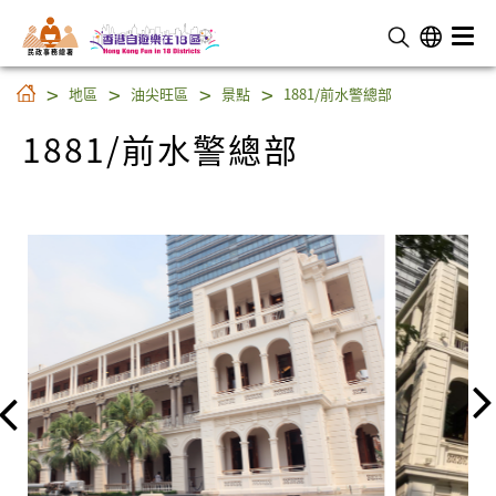
民 政 事 務 總 署
1881/前水警總部
地區
油尖旺區
景點
1881/前水警總部
1881/前水警總部