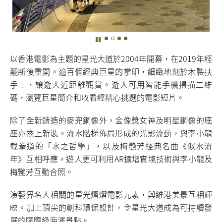
以香港電影為主題的星光大道於2004年開幕，在2019年經
翻新後重開。逾百個經典巨星的掌印，細緻地刻於木製扶
手上，讓遊人近距離觀賞。遊人可用智能手機掃描二維
碼，瀏覽巨星簡介和收看經精心挑選的電影短片。
除了全新鑄造的麥兜銅像外，金像獎女神及明星銅像的底
座亦換上新裝。流水階梯佈局形成的光影流動，與李小龍
截拳道的「水之哲學」，以及梅艷芳經典名曲《似水流
年》互相呼應。遊人更可利用AR擴增實境技術與李小龍及
梅艷芳互動合照。
演藝界名人相關的星光熠熠電影元素，與維港美景互相輝
映。加上頂尖的創科環保設計，令星光大道成為可持續發
展的國際級海濱景點。