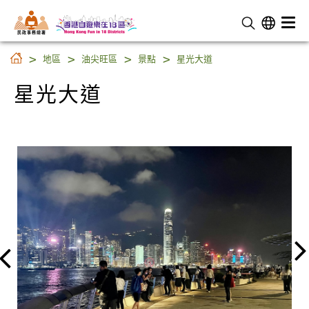
民 政 事 務 總 署
星光大道
地區
油尖旺區
景點
星光大道
星光大道