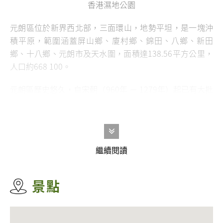
香港濕地公園
元朗區位於新界西北部，三面環山，地勢平坦，是一塊沖
積平原，範圍涵蓋屏山鄉、廈村鄉、錦田、八鄉、新田
鄉、十八鄉、元朗市及天水圍，面積達138.56平方公里，
人口約
668 100
。
元朗區歷史悠久，自宋朝（960年 － 1279年）起已有大批
居民落戶元朗。鄧氏及文氏為可知最早於元朗建村立業的
居民。隨著人口繁衍，兩族於錦田、屏山鄉、廈村鄉和新
田鄉一帶建圍村、書院、塔樓、廟宇、祠堂等。至今，區
內仍然保留著傳統的圍村宗族文化和鄉村風貌。當中，由
繼續閱讀
古物古蹟辦事處設立的
屏山文物徑
更是香港首條文物徑。
文物徑貫連了屏山鄉多幢鄧族的傳統建築物和文物古蹟，
讓遊人了解屏山鄧族的歷史文化和宗族生活。
景點
自1970年代起，元朗區開始了大規模的新市鎮發展。除元
朗新市鎮外，區內還闢建了天水圍新市鎮。隨著兩個新市