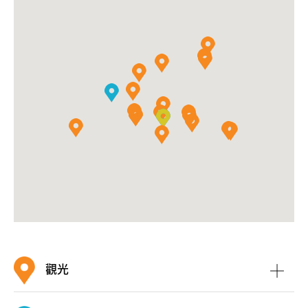
鎮的發展，人口增加，元朗區已成為一個城鄉、新舊共融
的多元社區。此外，區內不少地方仍保存自然生態，例如
米埔自然保護區
、
香港濕地公園
、
南生圍
及
白泥
等都是風
景優美的旅遊景點。
南生圍
觀光