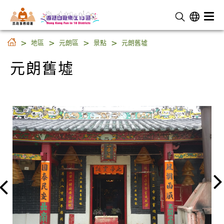
民 政 事 務 總 署
元朗舊墟
地區
元朗區
景點
元朗舊墟
元朗舊墟