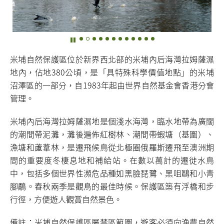
米埔自然保護區位於新界西北部的米埔內后海灣拉姆薩濕
地內，佔地380公頃，是「具特殊科學價值地點」的米埔
沼澤區的一部分，自1983年起由世界自然基金會香港分會
管理。
米埔內后海灣拉姆薩濕地是個淺水海灣，臨水地帶為廣闊
的潮間帶泥灘，灘後遍佈紅樹林、潮間帶蝦塘（基圍）、
漁塘和蘆葦林，是遷飛候鳥從北極圈俄羅斯遷飛至澳洲期
間的重要度冬棲息地和補給站。在數以萬計的遷徙水鳥
中，包括多個世界性瀕危品種如黑臉琵鷺、黑咀鷗和小青
腳鷸。春秋兩季是觀鳥的最佳時候。保護區築有浮橋和步
行徑，方便遊人觀賞自然景色。
備註：米埔自然保護區屬禁區範圍，遊客必須向漁農自然