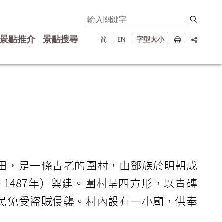
景點推介
景點搜尋
简
EN
字型大小
田，是一條古老的圍村，由鄧族於明朝成
 — 1487年）興建。圍村呈四方形，以青磚
民免受盜賊侵襲。村內設有一小廟，供奉