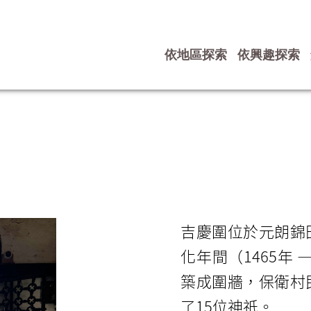
依地區探索
依興趣探索
吉慶圍位於元朗錦
化年間（1465年
築成圍牆，保衛村
了15位神祇。