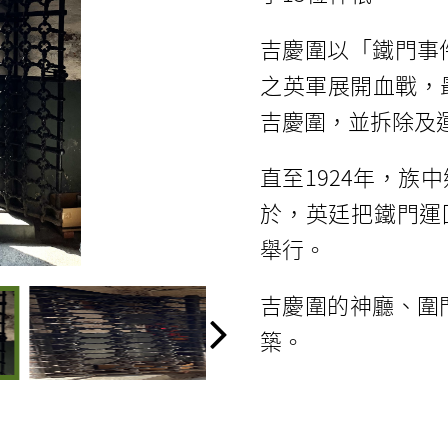
吉慶圍以「鐵門事
之英軍展開血戰，
吉慶圍，並拆除及
直至1924年，
於，英廷把鐵門運回
舉行。
吉慶圍的神廳、圍
築。