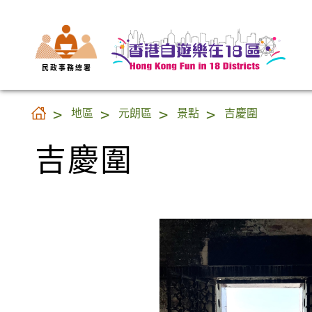
民 政 事 務 總 署
吉慶圍
地區
元朗區
景點
吉慶圍
吉慶圍