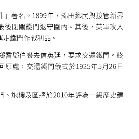
件」著名。1899年，錦田鄉民與接管新界
最後閉關鐵門退守圍內。其後，英軍攻入
運走鐵門作戰利品。
族中鄉耆鄧伯裘去信英廷，要求交還鐵門。終
原處，交還鐵門儀式於1925年5月26日
門、炮樓及圍牆於2010年評為一級歷史建