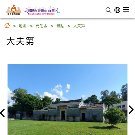
民 政 事 務 總 署
大夫第
地區
元朗區
景點
大夫第
大夫第