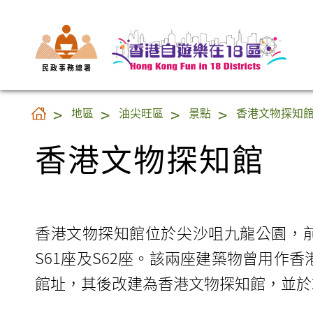
民 政 事 務 總 署
香港文物探知館
地區
油尖旺區
景點
香港文物探知
香港文物探知館
香港文物探知館位於尖沙咀九龍公園，
S61座及S62座。該兩座建築物曾用作
館址，其後改建為香港文物探知館，並於2