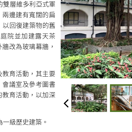
幢的雙層維多利亞式軍
，兩邊建有寬闊的扁
，以回復建築物的舊
原庭院並加建露天茶
外牆改為玻璃幕牆，
及教育活動，其主要
、會議室及參考圖書
的教育活動，以加深
評為一級歷史建築。