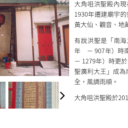
大角咀洪聖殿內現
1930年遷建廟
黃大仙、觀音、地
有說洪聖是「南海
年 － 907年）
－ 1279年）時
聖廣利大王」成為
全，風調雨順。
大角咀洪聖殿於20