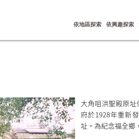
依地區探索
依興趣探索
大角咀洪聖殿原址
府於1928年重新
址。為紀念福全鄉