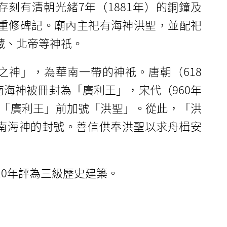
存刻有清朝光緒7年（1881年）的銅鐘及
宇的重修碑記。廟內主祀有海神洪聖，並配祀
藏、北帝等神祇。
之神」，為華南一帶的神祇。唐朝（618
時南海神被冊封為「廣利王」，宋代（960年
更於「廣利王」前加號「洪聖」。從此，「洪
南海神的封號。善信供奉洪聖以求舟楫安
10年評為三級歷史建築。