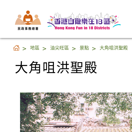
民 政 事 務 總 署
大角咀洪聖殿
地區
油尖旺區
景點
大角咀洪聖殿
大角咀洪聖殿