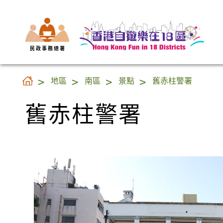
民 政 事 務 總 署
舊赤柱警署
地區
南區
景點
舊赤柱警署
舊赤柱警署