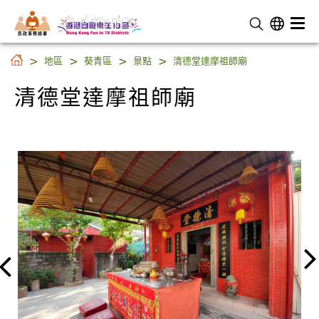
民 政 事 務 總 署
清德堂達摩祖師廟
地區
葵青區
景點
清德堂達摩祖師廟
清德堂達摩祖師廟