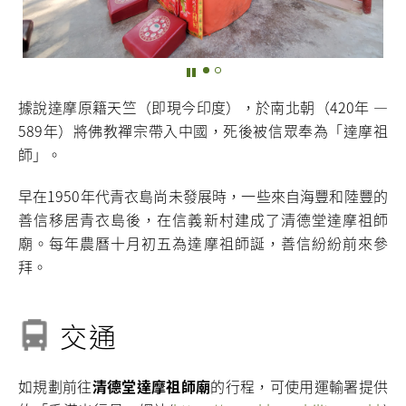
據說達摩原籍天竺（即現今印度），於南北朝（420年 —
589年）將佛教襌宗帶入中國，死後被信眾奉為「達摩祖
師」。
早在1950年代青衣島尚未發展時，一些來自海豐和陸豐的
善信移居青衣島後，在信義新村建成了清德堂達摩祖師
廟。每年農曆十月初五為達摩祖師誕，善信紛紛前來參
拜。
交通
如規劃前往
清德堂達摩祖師廟
的行程，可使用運輸署提供