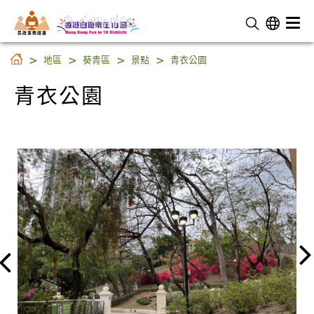
民 政 事 務 總 署
青衣公園
地區
葵青區
景點
青衣公園
青衣公園