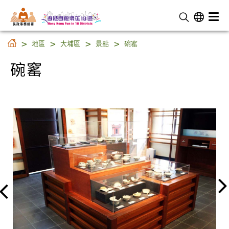
民 政 事 務 總 署
碗窰
地區
大埔區
景點
碗窰
碗窰