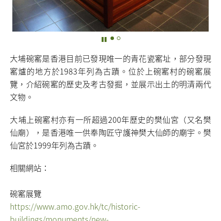
大埔碗窰是香港目前已發現唯一的青花瓷窰址，部分發現
窰爐的地方於1983年列為古蹟。位於上碗窰村的碗窰展
覽，介紹碗窰的歷史及考古發掘，並展示出土的明清兩代
文物。
大埔上碗窰村亦有一所超過200年歷史的樊仙宮（又名樊
仙廟），是香港唯一供奉陶匠守護神樊大仙師的廟宇。樊
仙宮於1999年列為古蹟。
相關網站：
碗窰展覽
https://www.amo.gov.hk/tc/historic-
buildings/monuments/new-