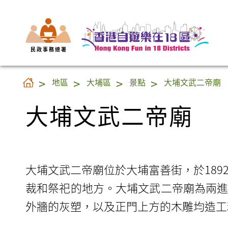
民 政 事 務 總 署
大埔文武二帝廟
地區
大埔區
景點
大埔文武二帝廟
大埔文武二帝廟
大埔文武二帝廟位於大埔富善街，於189
裁和祭祀的地方。大埔文武二帝廟為兩
外牆的灰塑，以及正門上方的木雕均造工精