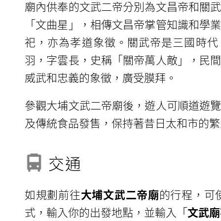
廟內供奉的文武二帝分別為文昌帝和關
「文曲星」，相傳文昌帝掌管知識和學
祀，亦為孝道象徵。關武帝是三國時代（2
羽，字雲長，史稱「關帝萬人敵」，民
威武和忠義的象徵，廣受膜拜。
參觀大埔文武二帝廟後，遊人可順道遊
及傳統食品發售，保持著昔日太和市的繁
交通
如規劃前往
大埔文武二帝廟
的行程，可
式，輸入你的出發地點，並輸入「
文武廟