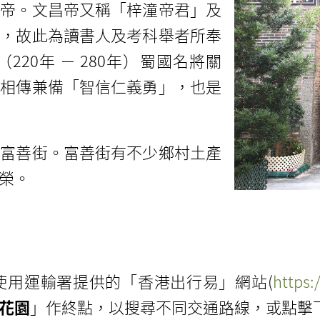
武帝。文昌帝又稱「梓潼帝君」及
業，故此為讀書人及考科舉者所奉
20年 － 280年）蜀國名將關
間相傳兼備「智信仁義勇」，也是
覽富善街。富善街有不少鄉村土產
榮。
使用運輸署提供的「香港出行易」網站(
https:
花園
」作終點，以搜尋不同交通路線，或點擊下