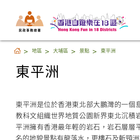
民 政 事 務 總 署
東平洲
地區
大埔區
景點
東平洲
東平洲
東平洲是位於香港東北部大鵬灣的一個
教科文組織世界地質公園新界東北沉積
平洲擁有香港最年輕的岩石，岩石層層
名的地貌景點有龍落水，更樓石及斬頸洲