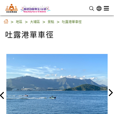
民 政 事 務 總 署
吐露港單車徑
地區
大埔區
景點
吐露港單車徑
吐露港單車徑