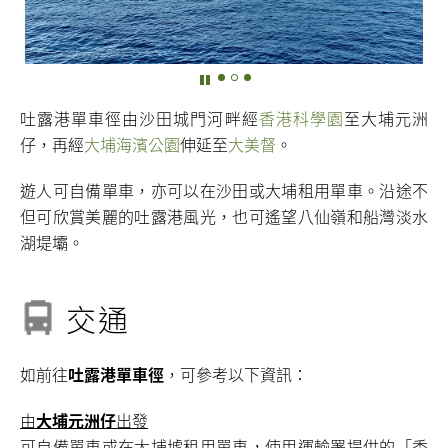
吐露港單車徑由沙田城門河畔經
香港科學園
至大埔元洲
仔，再經
大埔海濱公園
伸延至
大美督
。
遊人可自備單車，亦可以在沙田或大埔租用單車。沿途不
但可欣賞美麗的吐露港風光，也可遙望八仙嶺和船灣淡水
湖堤壩。
交通
如前往
吐露港單車徑
，可參考以下資訊：
由
大埔元洲仔
出發
可自備單車或在大埔墟租用單車，使用運輸署提供的「香