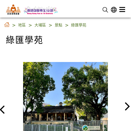
民 政 事 務 總 署
綠匯學苑
地區
大埔區
景點
綠匯學苑
綠匯學苑