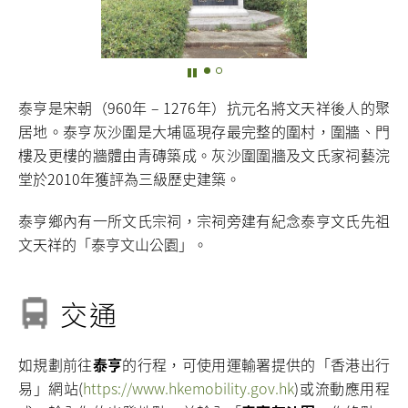
泰亨是宋朝（960年 – 1276年）抗元名將文天祥後人的聚
居地。泰亨灰沙圍是大埔區現存最完整的圍村，圍牆、門
樓及更樓的牆體由青磚築成。灰沙圍圍牆及文氏家祠藝浣
堂於2010年獲評為三級歷史建築。
泰亨鄉內有一所文氏宗祠，宗祠旁建有紀念泰亨文氏先祖
文天祥的「泰亨文山公園」。
交通
如規劃前往
泰亨
的行程，可使用運輸署提供的「香港出行
易」網站(
https://www.hkemobility.gov.hk
)或流動應用程