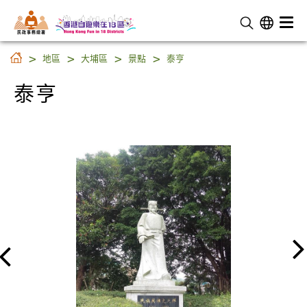
民 政 事 務 總 署
泰亨
地區
大埔區
景點
泰亨
泰亨