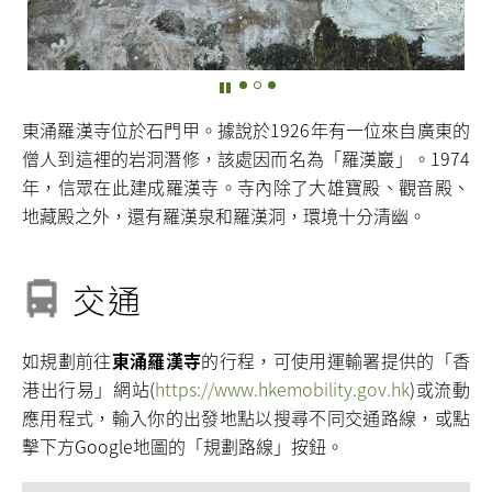
東涌羅漢寺位於石門甲。據說於1926年有一位來自廣東的
僧人到這裡的岩洞潛修，該處因而名為「羅漢巖」。1974
年，信眾在此建成羅漢寺。寺內除了大雄寶殿、觀音殿、
地藏殿之外，還有羅漢泉和羅漢洞，環境十分清幽。
交通
如規劃前往
東涌羅漢寺
的行程，可使用運輸署提供的「香
港出行易」網站(
https://www.hkemobility.gov.hk
)或流動
應用程式，輸入你的出發地點以搜尋不同交通路線，或點
擊下方Google地圖的「規劃路線」按鈕。