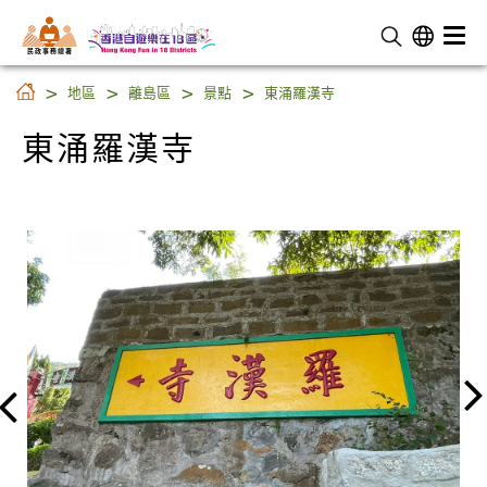
民 政 事 務 總 署
東涌羅漢寺
地區
離島區
景點
東涌羅漢寺
東涌羅漢寺