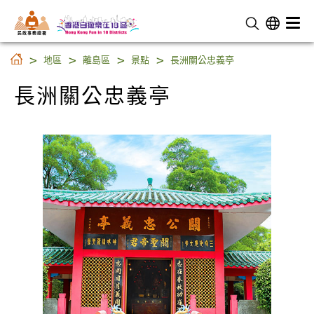
民 政 事 務 總 署
長洲關公忠義亭
地區
離島區
景點
長洲關公忠義亭
長洲關公忠義亭