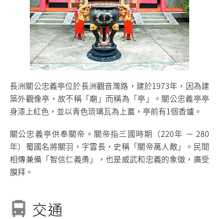
長洲關公忠義亭位於長洲觀音灣路，建於1973年，因為建
築外觀像亭，故不稱「廟」而稱為「亭」。關公忠義亭亭
身漆上紅色，並以青色琉璃瓦為上蓋，亭前有1個香爐。
關公忠義亭供奉關帝。關帝指三國時期（220年 － 280
年）蜀國名將關羽，字雲長，史稱「關帝萬人敵」。民間
相傳兼備「智信仁義勇」，也是威武和忠義的象徵，廣受
膜拜。
交通