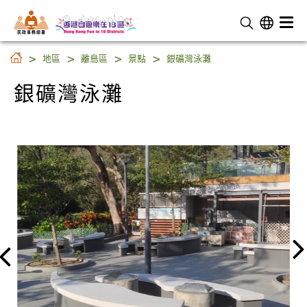
民 政 事 務 總 署
銀礦灣泳灘
地區
離島區
景點
銀礦灣泳灘
銀礦灣泳灘