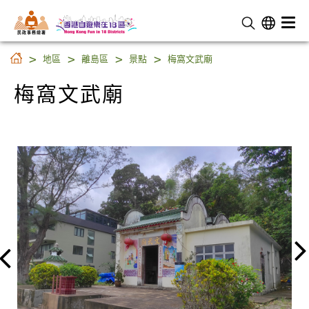
民 政 事 務 總 署
梅窩文武廟
地區
離島區
景點
梅窩文武廟
梅窩文武廟