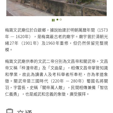
梅窩文武廟位於白銀鄉，據說始建於明朝萬曆年間（1573
年 — 1620年），是梅窩最古老的廟宇。廟宇曾於清朝光
緒27年（1901年）及1960年重修，但仍然保留完整規
模。
梅窩文武廟供奉的文武二帝分別為文昌帝和關武帝。文昌
帝又稱「梓潼帝君」及「文曲星」，相傳文昌帝掌管知識
和學業，故此為讀書人及考科舉者所奉祀，亦為孝道象
徵。關武帝是三國時代（220年 － 280年）蜀國名將關
羽，字雲長，史稱「關帝萬人敵」，民間相傳兼備「智信
仁義勇」，也是威武和忠義的象徵，廣受膜拜。