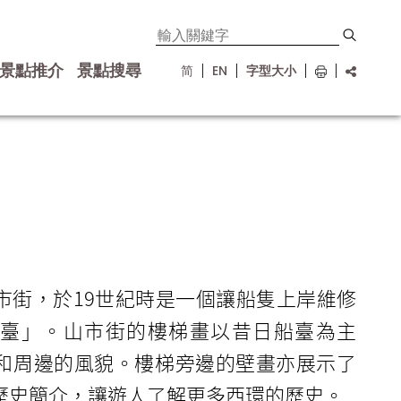
景點推介
景點搜尋
简
EN
字型大小
市街
，
於19世紀時是一個讓船隻上岸維修
臺」。山市街的樓梯畫以昔日船臺為主
和周邊的風貌。樓梯旁邊的壁畫亦展示了
歷史簡介，讓遊人了解更多西環的歷史。