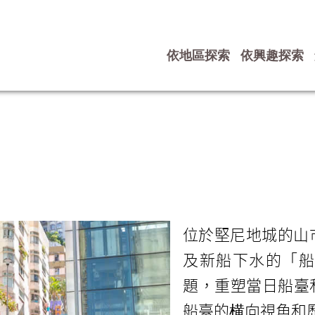
依地區探索
依興趣探索
位於堅尼地城的山
及新船下水的「船
題，重塑當日船臺
船臺的横向視角和