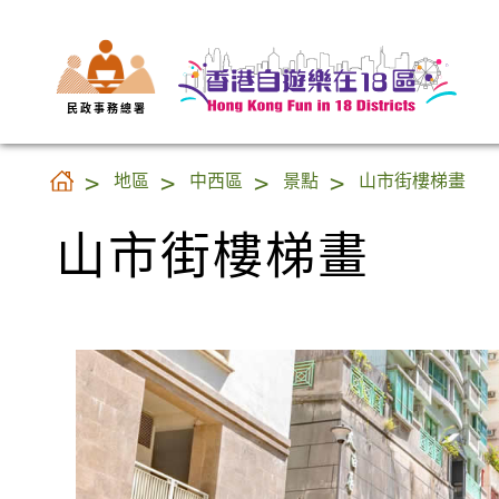
民 政 事 務 總 署
山市街樓梯畫
地區
中西區
景點
山市街樓梯畫
山市街樓梯畫