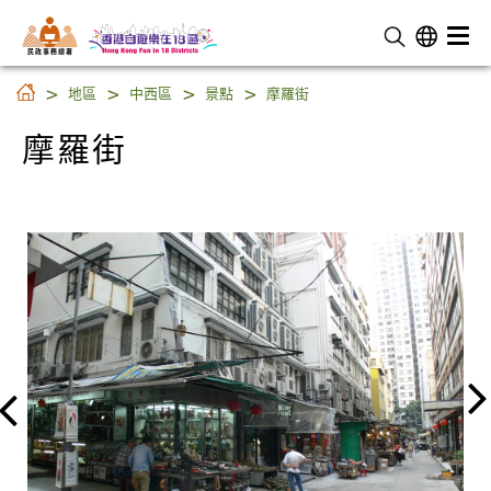
民 政 事 務 總 署
摩羅街
地區
中西區
景點
摩羅街
摩羅街