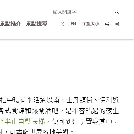
景點推介
景點搜尋
简
EN
字型大小
區是指中環荷李活道以南，士丹頓街、伊利近
各式食肆和熱鬧酒吧，是不容錯過的夜生
至半山自動扶梯
，便可到達；置身其中，
村，可盡嚐世界各地美饌。