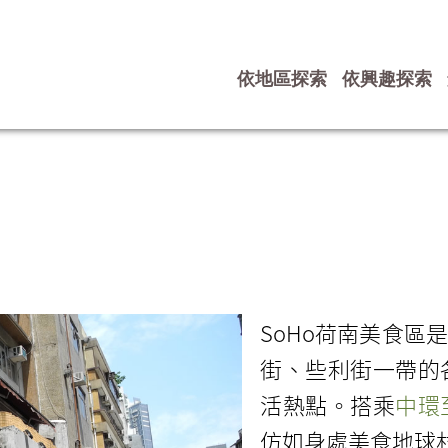
依地區探索
依興趣探索
SoHo荷南美食
街、些利街一帶的
活熱點。搭乘
中環
仿如身處美食地球