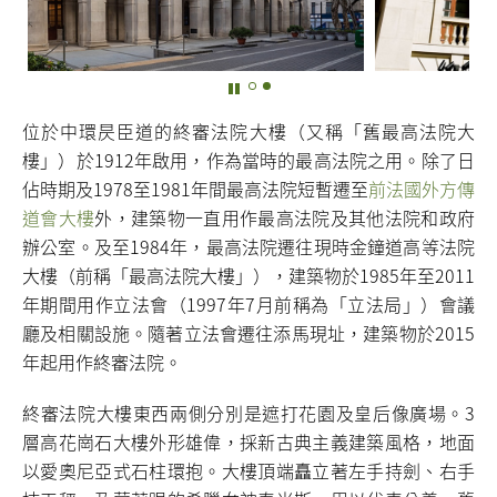
位於中環昃臣道的終審法院大樓（又稱「舊最高法院大
樓」）於1912年啟用，作為當時的最高法院之用。除了日
佔時期及1978至1981年間最高法院短暫遷至
前法國外方傳
道會大樓
外，建築物一直用作最高法院及其他法院和政府
辦公室。及至1984年，最高法院遷往現時金鐘道高等法院
大樓（前稱「最高法院大樓」），建築物於1985年至2011
年期間用作立法會（1997年7月前稱為「立法局」）會議
廳及相關設施。隨著立法會遷往添馬現址，建築物於2015
年起用作終審法院。
終審法院大樓東西兩側分別是遮打花園及皇后像廣場。3
層高花崗石大樓外形雄偉，採新古典主義建築風格，地面
以愛奧尼亞式石柱環抱。大樓頂端矗立著左手持劍、右手