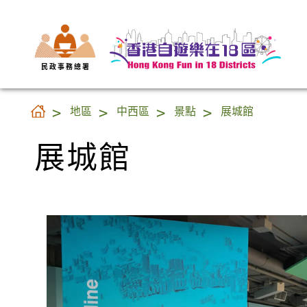
民 政 事 務 總 署
展城館
地區
中西區
景點
展城館
展城館