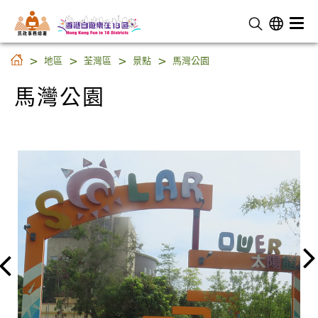
民 政 事 務 總 署
馬灣公園
地區
荃灣區
景點
馬灣公園
馬灣公園