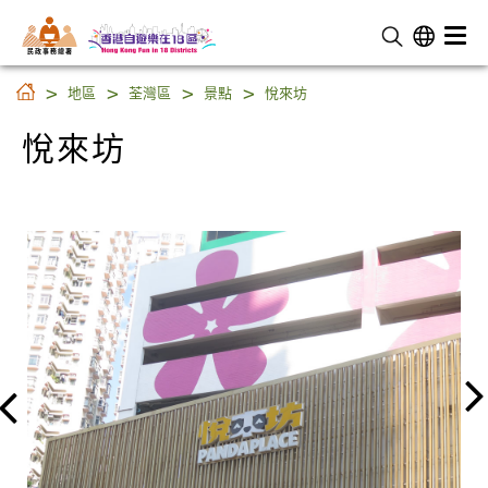
民 政 事 務 總 署
悅來坊
地區
荃灣區
景點
悅來坊
悅來坊