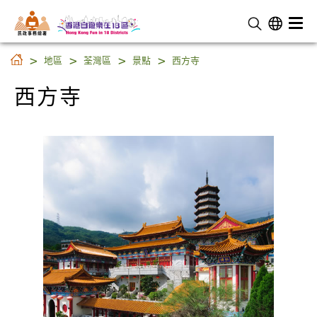
民 政 事 務 總 署
西方寺
地區
荃灣區
景點
西方寺
西方寺