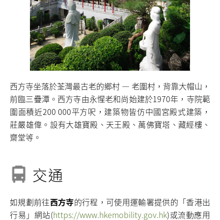
西方寺坐落於荃灣最古老的鄉村 — 老圍村，背靠大帽山，
前臨三疊潭。西方寺由永惺老和尚始建於1970年，寺院範
圍面積近
200 000
平方呎，建築物皆仿中國宮殿式建築，
莊嚴雄偉。設有大雄寶殿、天王殿、萬佛寶塔、藏經樓、
齋堂等。
交通
如規劃前往
西方寺
的行程，可使用運輸署提供的「香港出
行易」網站(
https://www.hkemobility.gov.hk
)或流動應用