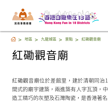
民 政 事 務 總 署
紅磡觀音廟
地區
九龍城區
景點
紅磡觀音廟
紅磡觀音廟
紅磡觀音廟位於差館里，建於清朝同治12
間式的廟宇建築，兩進築有人字瓦頂，
造工精巧的灰塑及石灣陶瓷，是香港著名