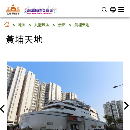
民 政 事 務 總 署
黃埔天地
地區
九龍城區
景點
黃埔天地
黃埔天地