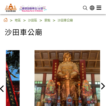
民 政 事 務 總 署
沙田車公廟
地區
沙田區
景點
沙田車公廟
沙田車公廟