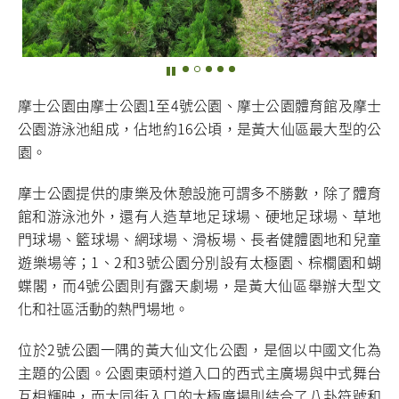
摩士公園由摩士公園1至4號公園、摩士公園體育館及摩士
公園游泳池組成，佔地約16公頃，是黃大仙區最大型的公
園。
摩士公園提供的康樂及休憩設施可謂多不勝數，除了體育
館和游泳池外，還有人造草地足球場、硬地足球場、草地
門球場、籃球場、網球場、滑板場、長者健體園地和兒童
遊樂場等；1、2和3號公園分別設有太極園、棕櫚園和蝴
蝶閣，而4號公園則有露天劇場，是黃大仙區舉辦大型文
化和社區活動的熱門場地。
位於2號公園一隅的黃大仙文化公園，是個以中國文化為
主題的公園。公園東頭村道入口的西式主廣場與中式舞台
互相輝映，而大同街入口的太極廣場則結合了八卦符號和