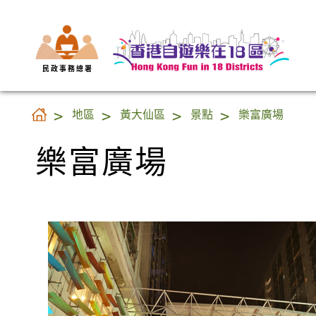
民 政 事 務 總 署
樂富廣場
地區
黃大仙區
景點
樂富廣場
樂富廣場