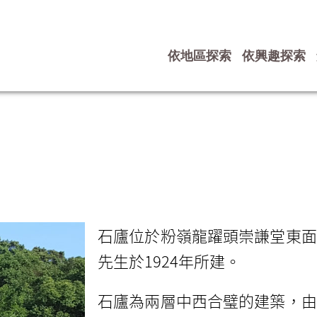
依地區探索
依興趣探索
石廬位於粉嶺龍躍頭崇謙堂東面
先生於1924年所建。
石廬為兩層中西合璧的建築，由