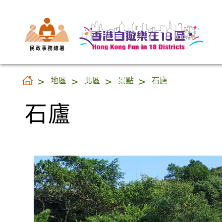
民 政 事 務 總 署
石廬
地區
北區
景點
石廬
石廬