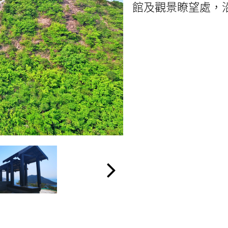
館及觀景瞭望處，