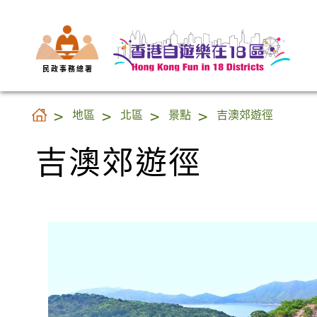
民 政 事 務 總 署
吉澳郊遊徑
地區
北區
景點
吉澳郊遊徑
吉澳郊遊徑