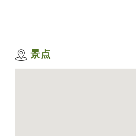
分重视，节庆活动时有举行，好不热闹。
景点
沙塘口山