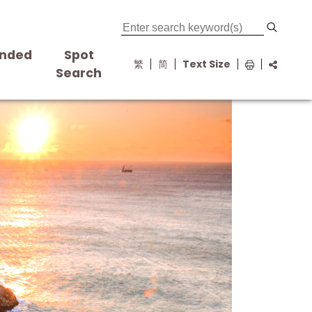
nded
Spot
繁
简
Text Size
s
Search