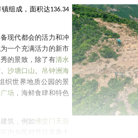
组成，面积达136.34
具备现代都会的活力和冲
成为一个充满活力的新市
水秀的景致，除了有
清水
湾
、
沙塘口山
、
吊钟洲海
组织世界地质公园的景
傍广场
，海鲜食肆和特色
史建筑，例如
佛堂门天后
。区内乡民对节日庆典十