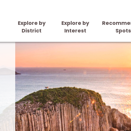
Explore by
Explore by
Recomme
District
Interest
Spot
，
及