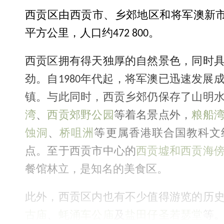
西贡区由西贡市、乡郊地区和将军澳新市镇
平方公里，人口约472 800。
西贡区拥有得天独厚的自然景色，同时
劲。自1980年代起，将军澳已迅速发展
镇。与此同时，西贡乡郊仍保存了山明
湾
、
西贡郊野公园
等着名景点外，
粮船
蚀洞
、
桥咀洲
等更属香港联合国教科文
点。至于西贡市中心的
西贡墟和西贡海
餐馆林立，是知名的美食区。
此外，西贡区内也有不少值得游览的历
古庙
、
蚝涌车公庙
及
盐田仔圣若瑟堂
等