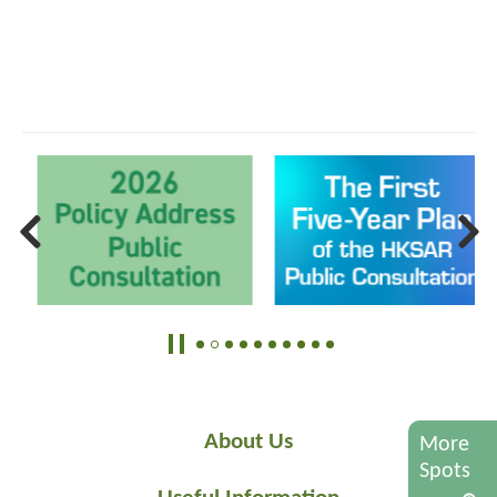
About Us
More
Spots