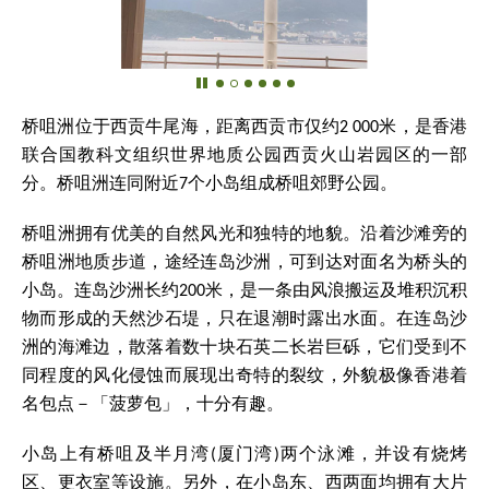
桥咀洲位于西贡牛尾海，距离西贡市仅约2 000米，是香港
联合国教科文组织世界地质公园西贡火山岩园区的一部
分。桥咀洲连同附近7个小岛组成桥咀郊野公园。
桥咀洲拥有优美的自然风光和独特的地貌。沿着沙滩旁的
桥咀洲地质步道，途经连岛沙洲，可到达对面名为桥头的
小岛。连岛沙洲长约200米，是一条由风浪搬运及堆积沉积
物而形成的天然沙石堤，只在退潮时露出水面。在连岛沙
洲的海滩边，散落着数十块石英二长岩巨砾，它们受到不
同程度的风化侵蚀而展现出奇特的裂纹，外貌极像香港着
名包点－「菠萝包」，十分有趣。
小岛上有桥咀及半月湾(厦门湾)两个泳滩，并设有烧烤
区、更衣室等设施。另外，在小岛东、西两面均拥有大片