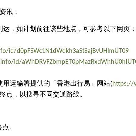
资讯：
到达，如计划前往该些地点，可参考以下网页
l/info/id/d0pFSWc1N1dWdkh3aStSajBvUHlmUT09
rail/info/id/aWhDRVFZbmpET0pMazRxdWhhU0hIUT
使用运输署提供的「香港出行易」网站(
https://
终点，以搜寻不同交通路线。
终点。