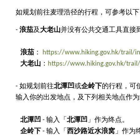
如规划前往麦理浩径的行程，可参考以下
-
浪茄
及
大老山
并没有公共交通工具直接
浪茄
：
https://www.hiking.gov.hk/trai
大老山
：
https://www.hiking.gov.hk/t
- 如规划前往
北潭凹
或
企岭下
的行程，可
输入你的出发地点，及下列相关地点作为
北潭凹
- 输入「
北潭凹
」作为终点。
企岭下
- 输入「
西沙路近水浪窝
」作为