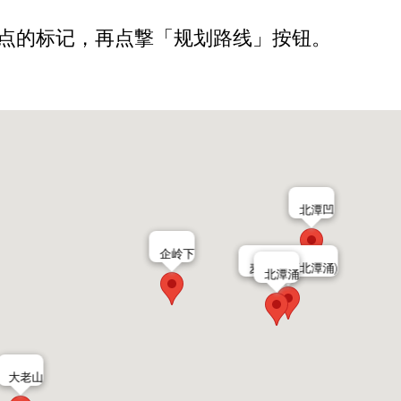
关地点的标记，再点撃「规划路线」按钮。
北潭凹
企岭下
麦理浩径(北潭涌)
北潭涌
大老山