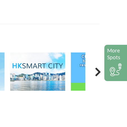
More
Spots