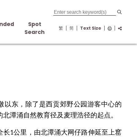
nded
Spot
繁
简
Text Size
s
Search
墩以东，除了是西贡郊野公园游客中心的
的北潭涌自然教育径及麦理浩径的起点。
全长1公里，由北潭涌大网仔路伸延至上窰