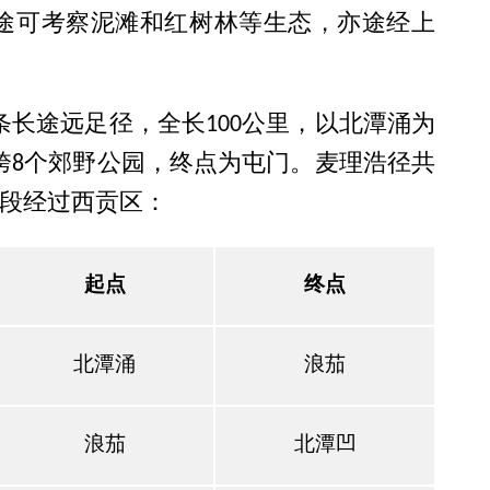
途可考察泥滩和红树林等生态，亦途经上
条长途远足径，全长100公里，以北潭涌为
跨8个郊野公园，终点为屯门。麦理浩径共
4段经过西贡区：
起点
终点
北潭涌
浪茄
浪茄
北潭凹