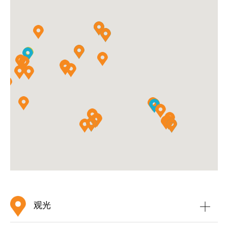
节日和活动，例如天后诞、侯王诞等依然是各岛屿的重要
活动，而列入香港非物质文化遗产名录的长洲太平清醮和
大澳端午龙舟游涌，每年亦吸引大量本地和外地游客前往
观看，一同感受节日的气氛。
此外，离岛区拥有不少水清沙幼的海滩、风光明媚的行山
径、恬静的村落，而长洲、
坪洲
、
大澳
、南丫岛、
蒲台岛
及大屿山南部等都是深受欢迎的郊游和度假地点。至于全
球最高的户外青铜坐佛–
天坛大佛
，更是游客必到的景点。
观光