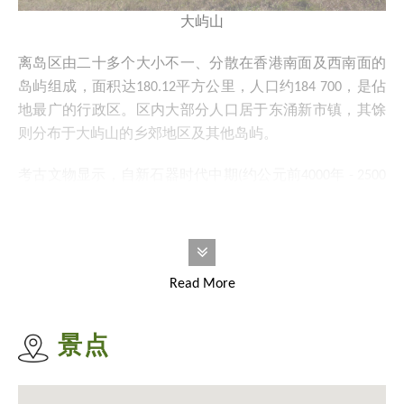
大屿山
离岛区由二十多个大小不一、分散在香港南面及西南面的
岛屿组成，面积达180.12平方公里，人口约184 700，是佔
地最广的行政区。区内大部分人口居于东涌新市镇，其馀
则分布于大屿山的乡郊地区及其他岛屿。
考古文物显示，自新石器时代中期(约公元前4000年 - 2500
年)起，已有先民在离岛沿岸地区聚居。在
大屿山
、
南丫岛
及
长洲
等地的考古遗址曾发现不少古代文物，是香港考古
学上的宝库。
Read More
由于各岛屿与市区之间的地理阻隔，离岛区大部分地方一
直没有受都市化影响，至1990年代，香港国际机场由九龙
城迁至赤鱲角，以及相关基建项目相继落成，加上东涌新
景点
市镇的发展，大屿山北部的面貌渐渐改变。不过，大屿山
南部和其他岛屿仍保存其自然风光和乡郊风貌。一些传统